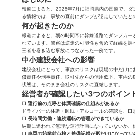
報道によると、2026年7月に福岡県内の国道で、
る情報では、事故の直前にダンプが逆走していたと
何が起きたのか
報道によると、朝の時間帯に幹線道路でダンプカー
れています。警察は逆走の可能性も含めて経緯を調
三者を巻き込む事故につながった一例です。
中小建設会社への影響
建設会社にとって、事故のリスクは現場の中だけに
償責任や刑事責任、取引先からの信用低下、車両の
状態は、そのまま会社のリスクに直結します。
経営者が確認したい3つのポイン
□
運行前の点呼と体調確認の仕組みがあるか
ドライバーの体調・睡眠・アルコールの確認を、口
□
長時間労働・連続運転の管理ができているか
納期に追われて無理な運行計画になっていないか、
□
車両の始業前点検と整備記録が形だけになってい