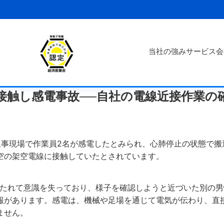
当社の強み
サービス
会
接触し感電事故──自社の電線近接作業の
工事現場で作業員2名が感電したとみられ、心肺停止の状態で搬
空の架空電線に接触していたとされています。
もたれて意識を失っており、様子を確認しようと近づいた別の男
報があります。感電は、機械や足場を通じて電気が伝わり、直
ません。