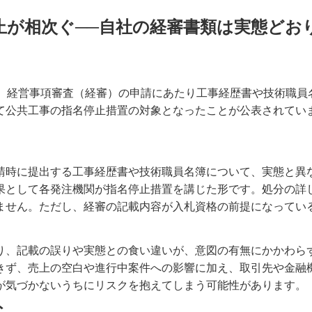
止が相次ぐ──自社の経審書類は実態どお
旬、経営事項審査（経審）の申請にあたり工事経歴書や技術職
て公共工事の指名停止措置の対象となったことが公表されてい
請時に提出する工事経歴書や技術職員名簿について、実態と異
果として各発注機関が指名停止措置を講じた形です。処分の詳
ません。ただし、経審の記載内容が入札資格の前提になってい
り、記載の誤りや実態との食い違いが、意図の有無にかかわら
きず、売上の空白や進行中案件への影響に加え、取引先や金融
が気づかないうちにリスクを抱えてしまう可能性があります。
ト