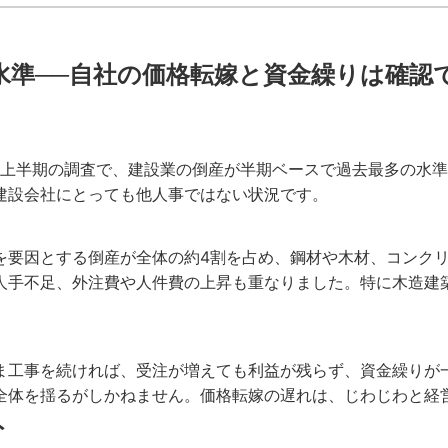
水準──自社の価格転嫁と資金繰りは確認
6年上半期の調査で、建設業の倒産が半期ベースで過去最多の水
建設会社にとっても他人事ではない状況です。
を要因とする倒産が全体の約4割を占め、鋼材や木材、コンク
人手不足、外注費や人件費の上昇も重なりました。特に木造建
ま工事を続ければ、受注が増えても利益が残らず、資金繰りが
全体を揺るがしかねません。価格転嫁の遅れは、じわじわと経
ト