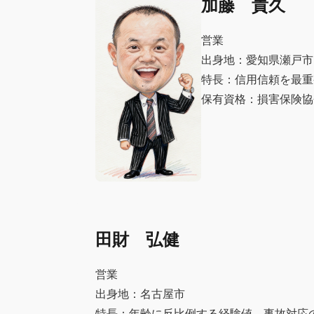
加藤 貴久
営業
出身地：愛知県瀬戸市
特長：信用信頼を最重
保有資格：損害保険協
田財 弘健
営業
出身地：名古屋市
特長：年齢に反比例する経験値。事故対応